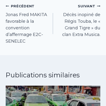
Navigation
PRÉCÉDENT
SUIVANT
Jonas Fred MAKITA
Décès inopiné de
de
favorable à la
Régis Touba, le «
l’article
convention
Grand Tigre » du
d’affermage E2C-
clan Extra Musica.
SENELEC
Publications similaires