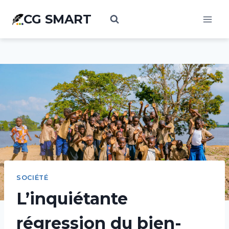
Aller
CG SMART
au
contenu
SOCIÉTÉ
L’inquiétante
régression du bien-