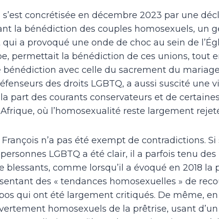
 s’est concrétisée en décembre 2023 par une décl
ant la bénédiction des couples homosexuels, un g
 qui a provoqué une onde de choc au sein de l’Égli
pe, permettait la bénédiction de ces unions, tout e
e bénédiction avec celle du sacrement du mariage
défenseurs des droits LGBTQ, a aussi suscité une v
 part des courants conservateurs et de certaines 
rique, où l’homosexualité reste largement rejet
e François n’a pas été exempt de contradictions. Si
s personnes LGBTQ a été clair, il a parfois tenu de
re blessants, comme lorsqu’il a évoqué en 2018 la p
sentant des « tendances homosexuelles » de recou
opos qui ont été largement critiqués. De même, en 
ertement homosexuels de la prêtrise, usant d’un