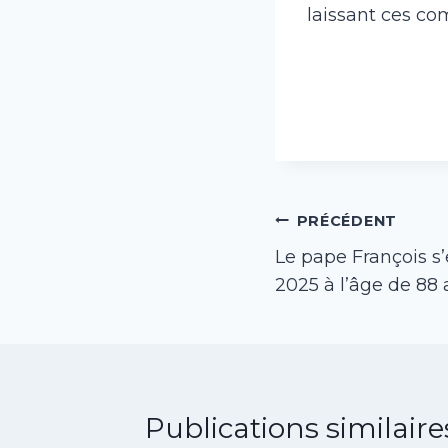
laissant ces co
Navigation
PRÉCÉDENT
Le pape François s’e
de
2025 à l’âge de 88 
l’article
Publications similaire