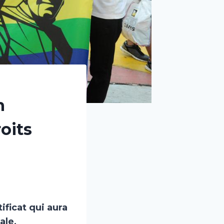
n
oits
ificat qui aura
ale,