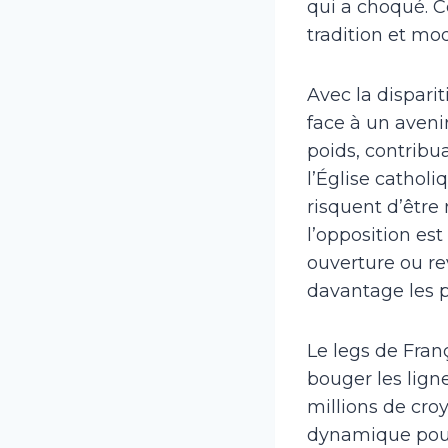
qui a choqué. Ce
tradition et mod
Avec la dispar
face à un avenir
poids, contribu
l’Église cathol
risquent d’être
l’opposition est
ouverture ou rev
davantage les p
Le legs de Franç
bouger les lign
millions de cro
dynamique pourr