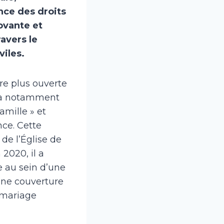
ce des droits
ovante et
avers le
viles.
re plus ouverte
l a notamment
amille » et
nce. Cette
de l’Église de
2020, il a
 au sein d’une
 une couverture
 mariage