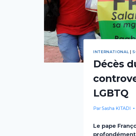
INTERNATIONAL
|
S
Décès du
controve
LGBTQ
Par
Sasha KITADI
Le pape Franço
profondément m