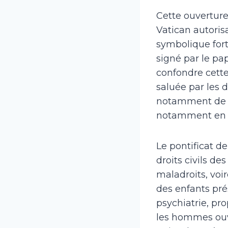
Cette ouverture
Vatican autoris
symbolique fort
signé par le pa
confondre cett
saluée par les 
notamment de la
notamment en Af
Le pontificat d
droits civils de
maladroits, voi
des enfants pré
psychiatrie, pr
les hommes ouv