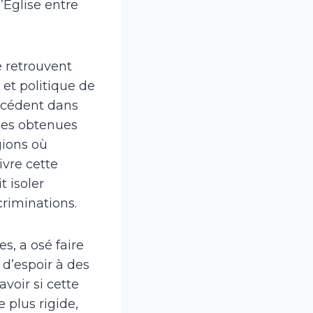
’Église entre
 retrouvent
 et politique de
récédent dans
cées obtenues
gions où
ivre cette
t isoler
criminations.
es, a osé faire
 d’espoir à des
voir si cette
 plus rigide,