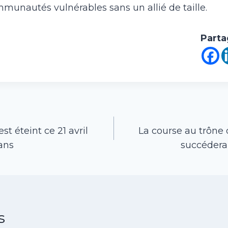
mmunautés vulnérables sans un allié de taille.
Parta
st éteint ce 21 avril
La course au trône d
ans
succédera
s