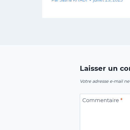
, 2025
Par
Sasha KITADI
juillet 29, 2025
Laisser un c
Votre adresse e-mail ne
Commentaire
*