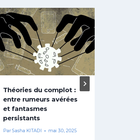
Théories du complot :
La cou
entre rumeurs avérées
Saint-P
et fantasmes
succéd
persistants
Franço
Par
Sasha KITADI
mai 30, 2025
Par
Sasha