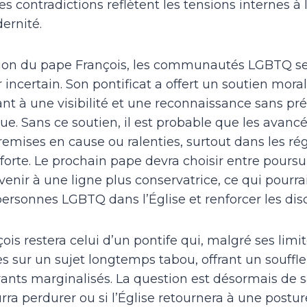
s contradictions reflètent les tensions internes à l
ernité.
ition du pape François, les communautés LGBTQ se
 incertain. Son pontificat a offert un soutien moral
ant à une visibilité et une reconnaissance sans p
ique. Sans ce soutien, il est probable que les avan
 remises en cause ou ralenties, surtout dans les ré
 forte. Le prochain pape devra choisir entre poursu
enir à une ligne plus conservatrice, ce qui pourrai
ersonnes LGBTQ dans l’Église et renforcer les dis
ois restera celui d’un pontife qui, malgré ses limit
es sur un sujet longtemps tabou, offrant un souffle
yants marginalisés. La question est désormais de sa
a perdurer ou si l’Église retournera à une posture