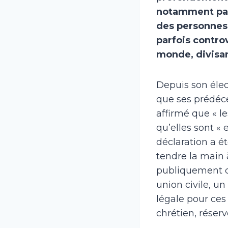
notamment par
des personnes 
parfois contro
monde, divisant
Depuis son élec
que ses prédéc
affirmé que « l
qu’elles sont «
déclaration a é
tendre la main
publiquement d
union civile, u
légale pour ces
chrétien, réser