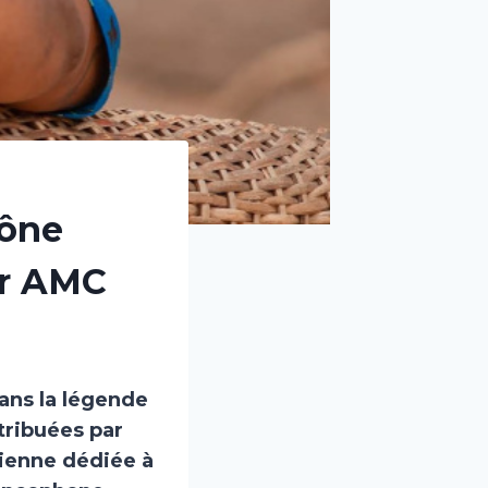
cône
ar AMC
dans la légende
tribuées par
irienne dédiée à