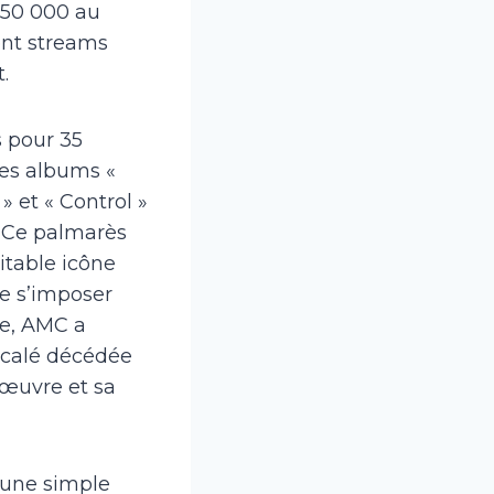
t 50 000 au
lent streams
.
s pour 35
 les albums «
» et « Control »
x. Ce palmarès
itable icône
de s’imposer
le, AMC a
décalé décédée
 œuvre et sa
à une simple