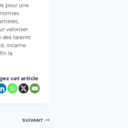
ble pour une
s normes
rtistes,
r valoriser
é des talents
té, incarne
in la
gez cet article
SUIVANT