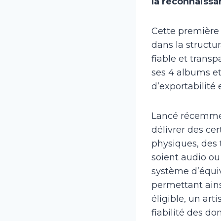
la reconnaiss
Cette première 
dans la structur
fiable et transp
ses 4 albums et
d’exportabilité
Lancé récemmen
délivrer des ce
physiques, des 
soient audio ou
système d’équi
permettant ains
éligible, un art
fiabilité des do