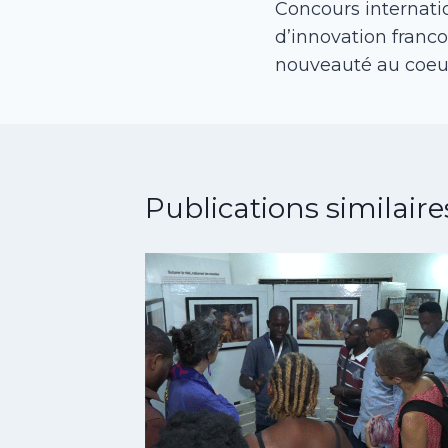
Concours internatio
de
d’innovation franc
l’article
nouveauté au coeu
Publications similaire