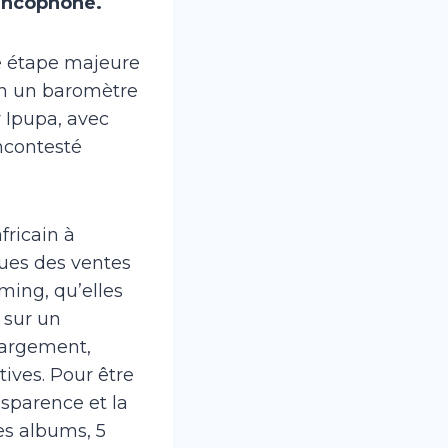
rancophone.
ne étape majeure
fin un baromètre
y Ipupa, avec
ncontesté
ricain à
sues des ventes
ming, qu’elles
 sur un
hargement,
tives. Pour être
ansparence et la
les albums, 5