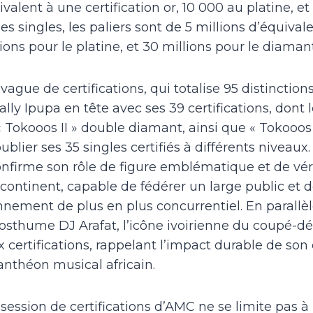
valent à une certification or, 10 000 au platine, e
es singles, les paliers sont de 5 millions d’équiva
llions pour le platine, et 30 millions pour le diamant
ague de certifications, qui totalise 95 distinction
Fally Ipupa en tête avec ses 39 certifications, dont
« Tokooos II » double diamant, ainsi que « Tokooos 
blier ses 35 singles certifiés à différents niveau
nfirme son rôle de figure emblématique et de vér
 continent, capable de fédérer un large public et 
nement de plus en plus concurrentiel. En parallè
posthume DJ Arafat, l’icône ivoirienne du coupé-
x certifications, rappelant l’impact durable de son
anthéon musical africain.
session de certifications d’AMC ne se limite pas 