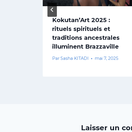
wer :
Kokutan’Art 2025 :
rituels spirituels et
e
traditions ancestrales
illuminent Brazzaville
9, 2025
Par
Sasha KITADI
mai 7, 2025
Laisser un c