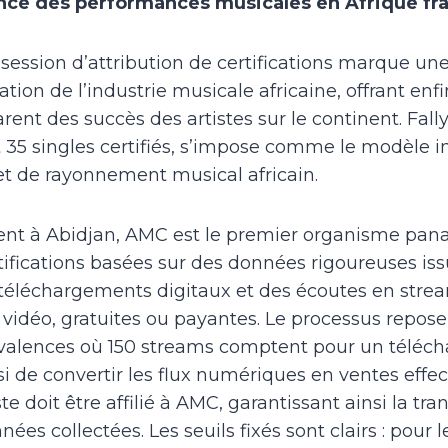
ance des performances musicales en Afrique f
session d’attribution de certifications marque u
ation de l’industrie musicale africaine, offrant en
arent des succès des artistes sur le continent. Fall
 35 singles certifiés, s’impose comme le modèle i
 et de rayonnement musical africain.
t à Abidjan, AMC est le premier organisme panaf
rtifications basées sur des données rigoureuses is
téléchargements digitaux et des écoutes en strea
 vidéo, gratuites ou payantes. Le processus repose
valences où 150 streams comptent pour un téléc
i de convertir les flux numériques en ventes effec
iste doit être affilié à AMC, garantissant ainsi la tr
nnées collectées. Les seuils fixés sont clairs : pour 