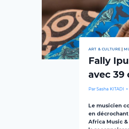
ART & CULTURE
|
M
Fally Ip
avec 39 
Par
Sasha KITADI
Le musicien co
en décrochant 
Africa Music & 