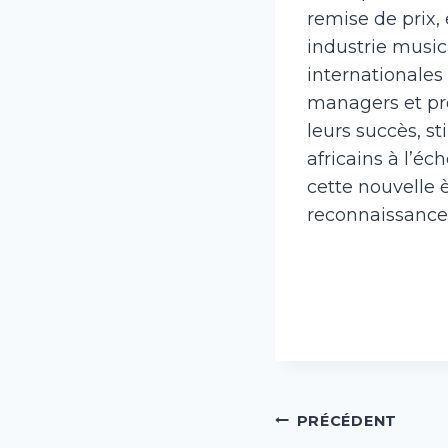
remise de prix,
industrie music
internationales
managers et pro
leurs succès, st
africains à l’éc
cette nouvelle 
reconnaissance 
Navigation
PRÉCÉDENT