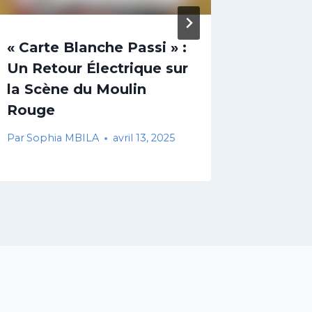
« Carte Blanche Passi » :
Médias
Un Retour Électrique sur
la rés
la Scène du Moulin
congol
Rouge
prisme
Par
Sophia MBILA
avril 13, 2025
Par
Sasha