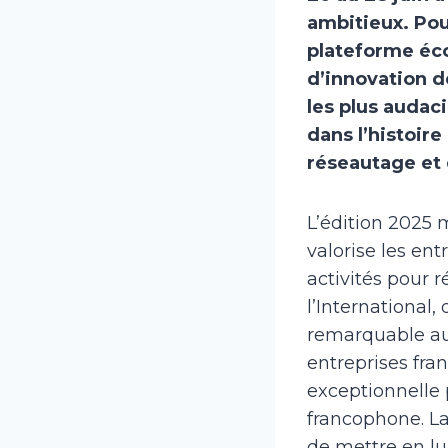
ambitieux. Pou
plateforme éco
d’innovation d
les plus auda
dans l’histoire
réseautage et
L’édition 2025 m
valorise les en
activités pour 
l’International
remarquable au-
entreprises fra
exceptionnelle p
francophone. La
de mettre en lu