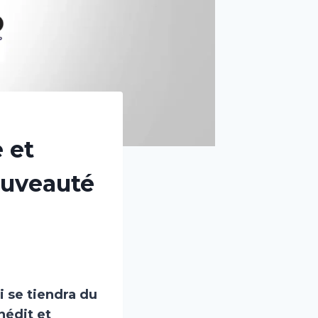
 et
ouveauté
 se tiendra du
nédit et