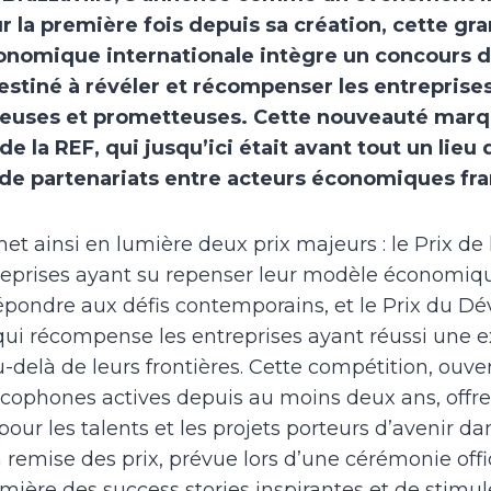
r la première fois depuis sa création, cette gr
nomique internationale intègre un concours d
estiné à révéler et récompenser les entrepris
cieuses et prometteuses. Cette nouveauté marq
 de la REF, qui jusqu’ici était avant tout un lie
 de partenariats entre acteurs économiques fr
et ainsi en lumière deux prix majeurs : le Prix de 
treprises ayant su repenser leur modèle économiq
répondre aux défis contemporains, et le Prix du 
, qui récompense les entreprises ayant réussi une 
delà de leurs frontières. Cette compétition, ouver
ncophones actives depuis au moins deux ans, offre
our les talents et les projets porteurs d’avenir da
 remise des prix, prévue lors d’une cérémonie offi
mière des success stories inspirantes et de stimu