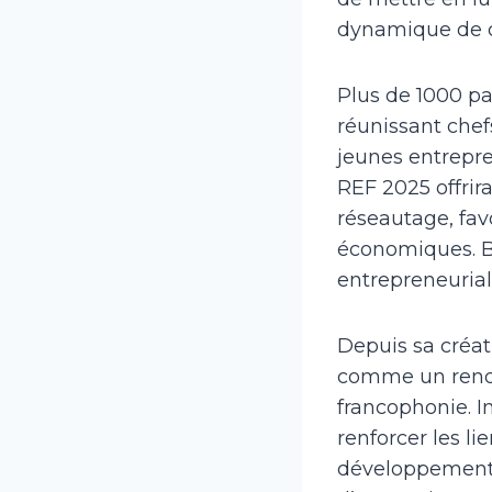
dynamique de cr
Plus de 1000 pa
réunissant chefs
jeunes entrepre
REF 2025 offrir
réseautage, favo
économiques. Br
entrepreneurial
Depuis sa créa
comme un rende
francophonie. I
renforcer les li
développement 