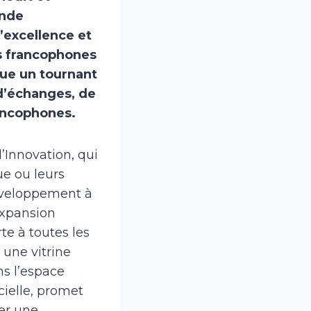
ande
’excellence et
es francophones
ue un tournant
u d’échanges, de
ancophones.
l’Innovation, qui
ue ou leurs
Développement à
expansion
te à toutes les
 une vitrine
ns l’espace
cielle, promet
ler une