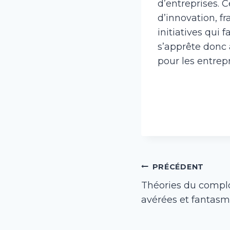
d’entreprises. C
d’innovation, f
initiatives qui
s’apprête donc 
pour les entre
Navigation
PRÉCÉDENT
Théories du complo
de
avérées et fantasm
l’article