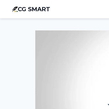
Aller
CG SMART
au
contenu