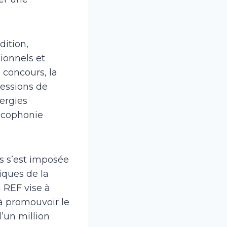
dition,
tionnels et
 concours, la
sessions de
nergies
ancophonie
s s’est imposée
ques de la
a REF vise à
 à promouvoir le
un million