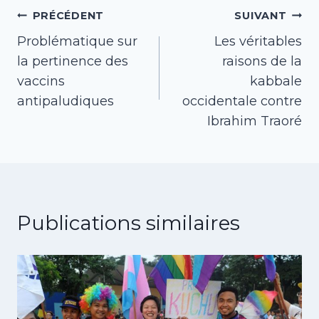
Navigation
PRÉCÉDENT
SUIVANT
Problématique sur
Les véritables
de
la pertinence des
raisons de la
l’article
vaccins
kabbale
antipaludiques
occidentale contre
Ibrahim Traoré
Publications similaires