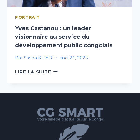
PORTRAIT
Yves Castanou : un leader
visionnaire au service du
développement public congolais
Par
Sasha KITADI
mai 24, 2025
YVES
LIRE LA SUITE
CASTANOU
:
UN
LEADER
VISIONNAIRE
AU
SERVICE
DU
DÉVELOPPEMENT