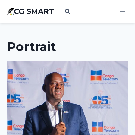
Aller
CG SMART
au
contenu
Portrait