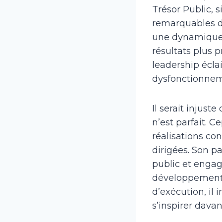
Trésor Public, s
remarquables dan
une dynamique d
résultats plus 
leadership écla
dysfonctionneme
Il serait injus
n’est parfait. C
réalisations con
dirigées. Son p
public et engag
développement c
d’exécution, il
s’inspirer davan