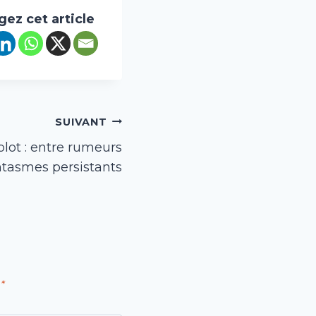
gez cet article
SUIVANT
lot : entre rumeurs
ntasmes persistants
*