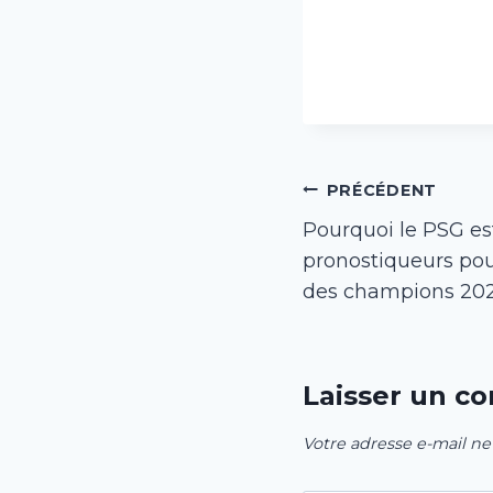
Navigation
PRÉCÉDENT
Pourquoi le PSG est
de
pronostiqueurs pour
l’article
des champions 20
Laisser un c
Votre adresse e-mail ne