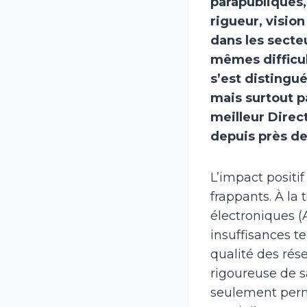
parapubliques,
rigueur, visio
dans les sect
mêmes difficul
s’est distingué
mais surtout pa
meilleur Direc
depuis près de
L’impact positi
frappants. À la
électroniques (
insuffisances t
qualité des rés
rigoureuse de s
seulement permi