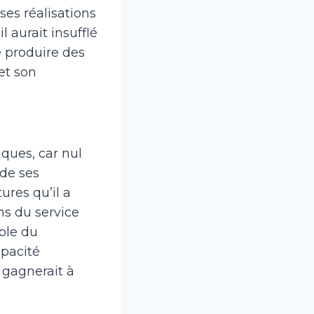
ses réalisations
l aurait insufflé
e produire des
et son
iques, car nul
 de ses
tures qu’il a
ns du service
able du
apacité
 gagnerait à