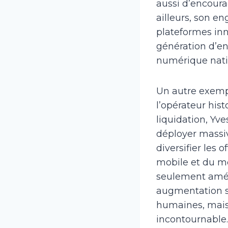
aussi d’encoura
ailleurs, son e
plateformes in
génération d’en
numérique nati
Un autre exemp
l’opérateur hist
liquidation, Yv
déployer massi
diversifier les
mobile et du m
seulement améli
augmentation si
humaines, mais 
incontournable.