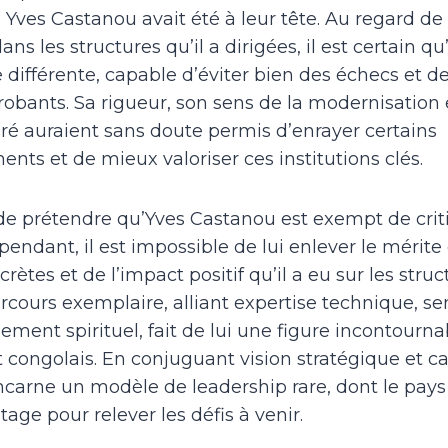
i Yves Castanou avait été à leur tête. Au regard de 
s les structures qu’il a dirigées, il est certain qu’i
ifférente, capable d’éviter bien des échecs et d
probants. Sa rigueur, son sens de la modernisation 
iré auraient sans doute permis d’enrayer certains
nts et de mieux valoriser ces institutions clés.
te de prétendre qu’Yves Castanou est exempt de crit
ependant, il est impossible de lui enlever le mérite
crètes et de l’impact positif qu’il a eu sur les struc
arcours exemplaire, alliant expertise technique, se
ement spirituel, fait de lui une figure incontourn
ongolais. En conjuguant vision stratégique et c
 incarne un modèle de leadership rare, dont le pays
tage pour relever les défis à venir.