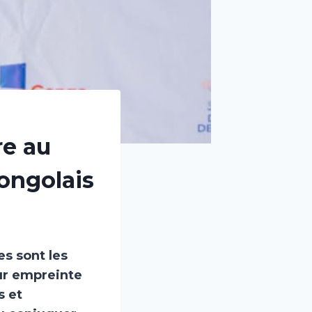
re au
ongolais
es sont les
ur empreinte
s et