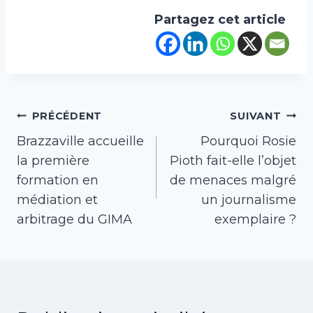
Partagez cet article
Navigation
PRÉCÉDENT
SUIVANT
Brazzaville accueille
Pourquoi Rosie
de
la première
Pioth fait-elle l’objet
l’article
formation en
de menaces malgré
médiation et
un journalisme
arbitrage du GIMA
exemplaire ?