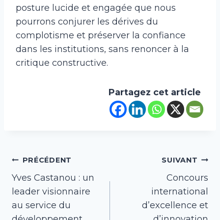
posture lucide et engagée que nous
pourrons conjurer les dérives du
complotisme et préserver la confiance
dans les institutions, sans renoncer à la
critique constructive.
Partagez cet article
Navigation
PRÉCÉDENT
SUIVANT
Yves Castanou : un
Concours
de
leader visionnaire
international
l’article
au service du
d’excellence et
développement
d’innovation