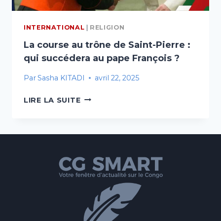
INTERNATIONAL
|
RELIGION
La course au trône de Saint-Pierre :
qui succédera au pape François ?
Par
Sasha KITADI
avril 22, 2025
LA
LIRE LA SUITE
COURSE
AU
TRÔNE
DE
SAINT-
PIERRE
:
QUI
SUCCÉDERA
AU